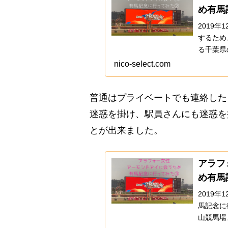
め有馬
2019
するため
る千葉県
りました
nico-select.com
た原因は
普通はプライベートでも連絡した
迷惑を掛け、駅員さんにも迷惑を
とが出来ました。
アラフ
め有馬
2019
馬記念に
山競馬場