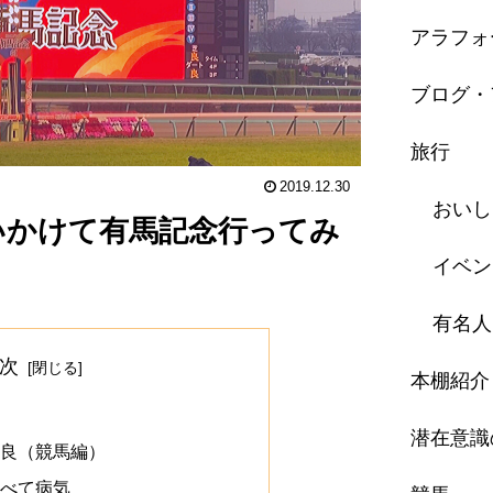
アラフォ
ブログ・
旅行
2019.12.30
おいし
いかけて有馬記念行ってみ
イベン
有名人
次
本棚紹介
潜在意識
改良（競馬編）
すべて病気