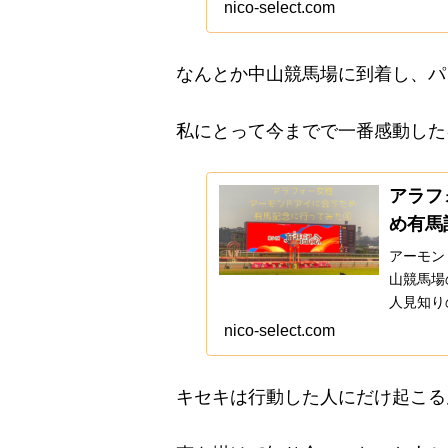
のパドッ
nico-select.com
なんとか中山競馬場に到着し、パ
私にとって今までで一番感動した
アラフ
め有馬
アーモン
山競馬場
人見知り
をした事
nico-select.com
キセキは行動した人にだけ起こる