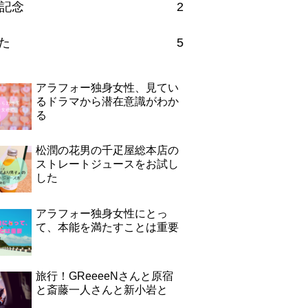
記念
2
た
5
アラフォー独身女性、見てい
るドラマから潜在意識がわか
る
松潤の花男の千疋屋総本店の
ストレートジュースをお試し
した
アラフォー独身女性にとっ
て、本能を満たすことは重要
旅行！GReeeeNさんと原宿
と斎藤一人さんと新小岩と