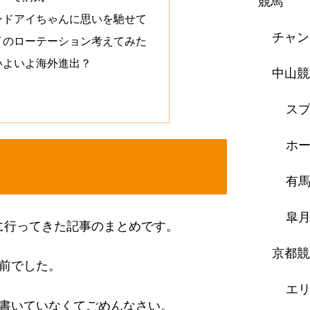
競馬
ンドアイちゃんに思いを馳せて
チャン
アイのローテーション考えてみた
はいよいよ海外進出？
中山競
スプ
ホー
有
皐
記念に行ってきた記事のまとめです。
京都競
前でした。
エ
書いていなくてごめんなさい。