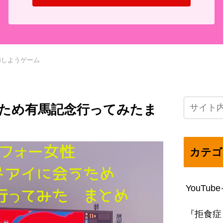
加しようゲーム
ため有馬記念行ってみたま
カテゴ
YouTu
『拒食症