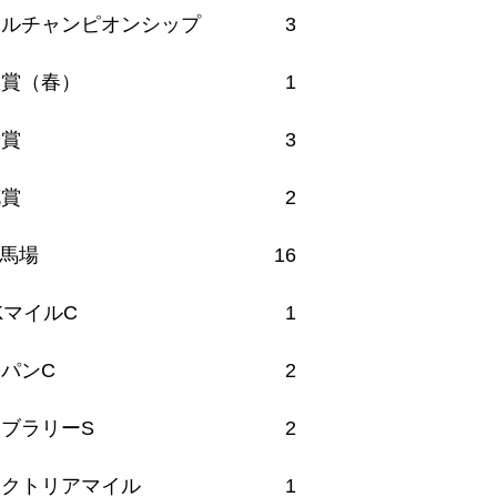
イルチャンピオンシップ
3
皇賞（春）
1
華賞
3
花賞
2
馬場
16
KマイルC
1
パンC
2
ブラリーS
2
ィクトリアマイル
1