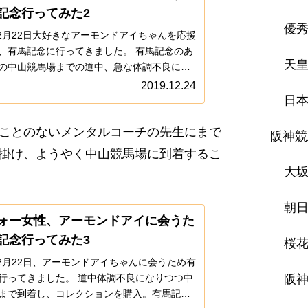
記念行ってみた2
優
年12月22日大好きなアーモンドアイちゃんを応援
、有馬記念に行ってきました。 有馬記念のあ
天
の中山競馬場までの道中、急な体調不良にな
。 原因は心身症ですが、その心身症が起こっ
2019.12.24
私の準備不足にありました。
日
ことのないメンタルコーチの先生にまで
阪神競
掛け、ようやく中山競馬場に到着するこ
大
朝日
ォー女性、アーモンドアイに会うた
記念行ってみた3
桜
年12月22日、アーモンドアイちゃんに会うため有
阪神
行ってきました。 道中体調不良になりつつ中
まで到着し、コレクションを購入。有馬記念