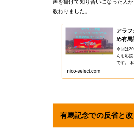
声を掛けて知り合いになった人か
教わりました。
アラフ
め有馬
今回は2
んを応援
です。 
アーモン
nico-select.com
した。
有馬記念での反省と改