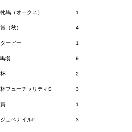
秀牝馬（オークス）
1
皇賞（秋）
4
本ダービー
1
馬場
9
坂杯
2
杯フューチャリティS
3
花賞
1
ジュベナイルF
3