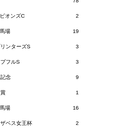
78
ピオンズC
2
馬場
19
リンターズS
3
プフルS
3
馬記念
9
月賞
1
馬場
16
リザベス女王杯
2