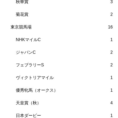
秋華賞
3
菊花賞
2
東京競馬場
16
NHKマイルC
1
ジャパンC
2
フェブラリーS
2
ヴィクトリアマイル
1
優秀牝馬（オークス）
1
天皇賞（秋）
4
日本ダービー
1