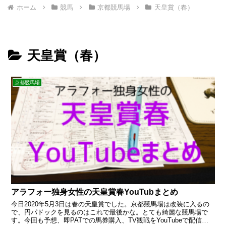
ホーム
競馬
京都競馬場
天皇賞（春）
天皇賞（春）
京都競馬場
アラフォー独身女性の天皇賞春YouTubまとめ
今日2020年5月3日は春の天皇賞でした。京都競馬場は改装に入るの
で、円パドックを見るのはこれで最後かな。とても綺麗な競馬場で
す。今回も予想、即PATでの馬券購入、TV観戦をYouTubeで配信し