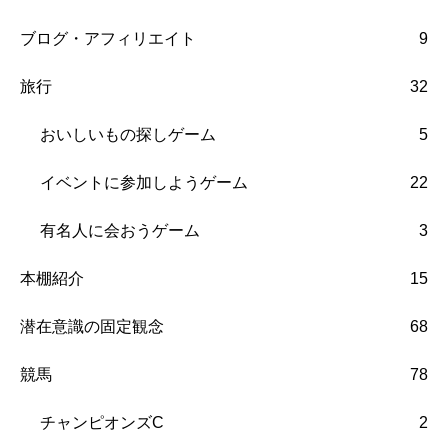
ブログ・アフィリエイト
9
旅行
32
おいしいもの探しゲーム
5
イベントに参加しようゲーム
22
有名人に会おうゲーム
3
本棚紹介
15
潜在意識の固定観念
68
競馬
78
チャンピオンズC
2