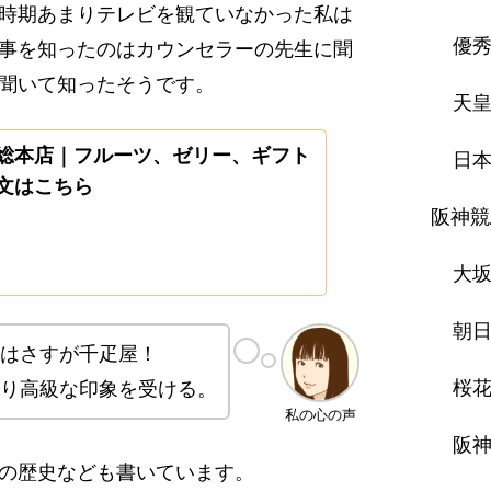
時期あまりテレビを観ていなかった私は
優
事を知ったのはカウンセラーの先生に聞
聞いて知ったそうです。
天
総本店｜フルーツ、ゼリー、ギフト
日
文はこちら
阪神競
大
朝日
はさすが千疋屋！
桜
り高級な印象を受ける。
私の心の声
阪神
の歴史なども書いています。