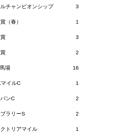
イルチャンピオンシップ
3
皇賞（春）
1
華賞
3
花賞
2
馬場
16
KマイルC
1
パンC
2
ブラリーS
2
ィクトリアマイル
1