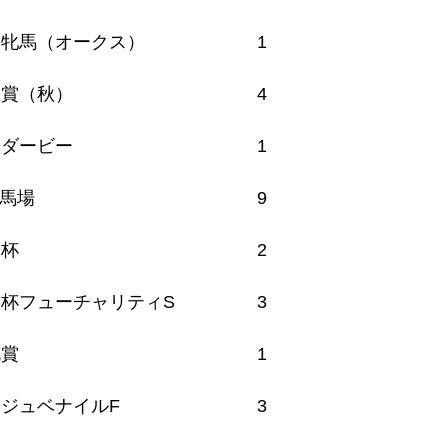
秀牝馬（オークス）
1
皇賞（秋）
4
本ダービー
1
馬場
9
坂杯
2
杯フューチャリティS
3
花賞
1
ジュベナイルF
3