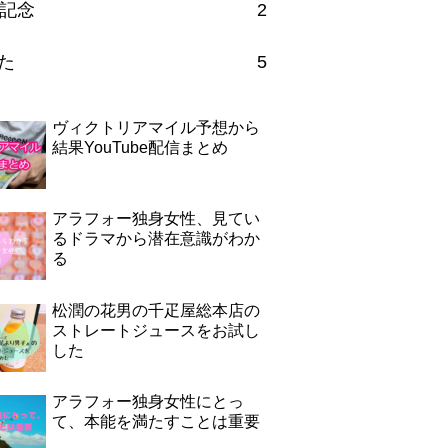
記念
2
た
5
ヴィクトリアマイル予想から
結果YouTube配信まとめ
アラフォー独身女性、見てい
るドラマから潜在意識がわか
る
松潤の花男の千疋屋総本店の
ストレートジュースをお試し
した
アラフォー独身女性にとっ
て、本能を満たすことは重要