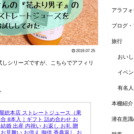
アラフォ
ブログ・
旅行
2019.07.25
おいし
お試しシリーズですが、こちらでアフィリ
イベン
有名人
。
本棚紹介
疋屋総本店 ストレートジュース（果
潜在意識
詰合 8本入｜ギフト 詰め合わせ お
 結婚 出産 内祝い お返し お礼 贈
 お見舞い お供え 御供 香典返し お