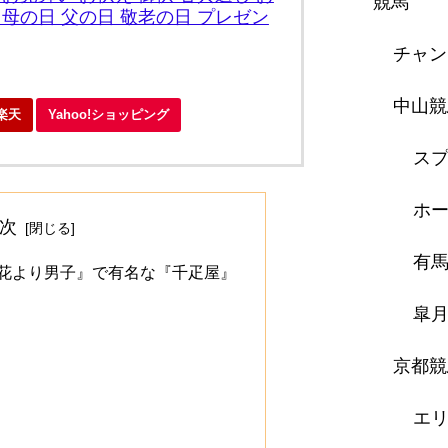
競馬
 母の日 父の日 敬老の日 プレゼン
チャン
中山競
楽天
Yahoo!ショッピング
スプ
ホー
次
有
花より男子』で有名な『千疋屋』
皐
京都競
エ