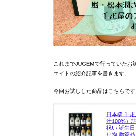
これまでJUGEMで行っていた
エイトの紹介記事を書きます。
今回お試しした商品はこちらです
日本橋 千
汁100%）
祝い 誕生日
り物 贈答品