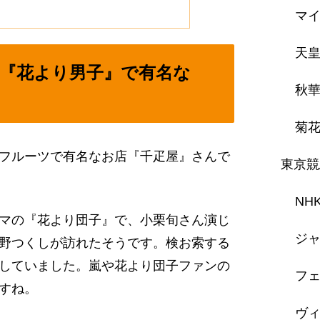
マ
天
『花より男子』で有名な
秋
菊
フルーツで有名なお店『千疋屋』さんで
東京競
NH
マの『花より団子』で、小栗旬さん演じ
ジャ
野つくしが訪れたそうです。検お索する
していました。嵐や花より団子ファンの
フェ
すね。
ヴ