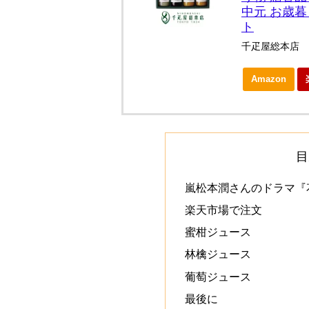
中元 お歳暮
ト
千疋屋総本店
Amazon
目
嵐松本潤さんのドラマ『
楽天市場で注文
蜜柑ジュース
林檎ジュース
葡萄ジュース
最後に