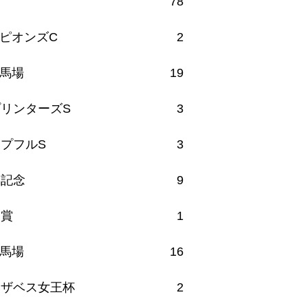
78
ピオンズC
2
馬場
19
リンターズS
3
プフルS
3
馬記念
9
月賞
1
馬場
16
リザベス女王杯
2