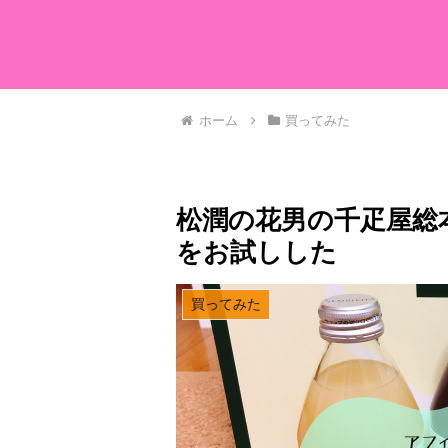
ホーム
買ってみた
松潤の花男の千疋屋総
をお試しした
買ってみた