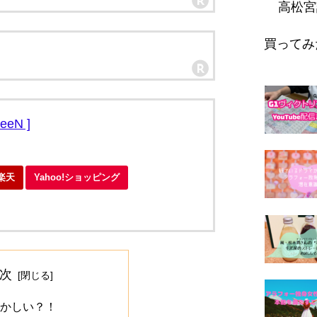
高松宮
買ってみ
eeN ]
楽天
Yahoo!ショッピング
次
かしい？！