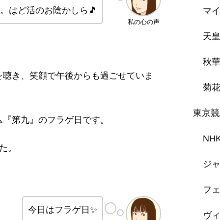
。はど活のお陰かしら🎵
マ
私の心の声
天
秋
楽を聴き、笑顔で午後からも過ごせていま
菊
東京競
バム『第九』のフラゲ日です。
NH
た。
ジャ
フェ
今日はフラゲ日✨
ヴ