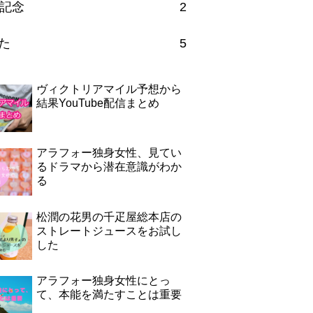
記念
2
た
5
ヴィクトリアマイル予想から
結果YouTube配信まとめ
アラフォー独身女性、見てい
るドラマから潜在意識がわか
る
松潤の花男の千疋屋総本店の
ストレートジュースをお試し
した
アラフォー独身女性にとっ
て、本能を満たすことは重要