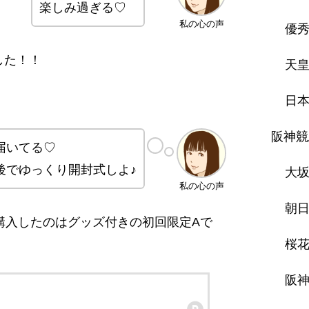
楽しみ過ぎる♡
私の心の声
優
した！！
天
日
阪神競
届いてる♡
後でゆっくり開封式しよ♪
大
私の心の声
朝日
購入したのはグッズ付きの初回限定Aで
桜
阪神