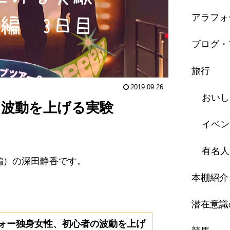
アラフォ
ブログ・
旅行
2019.09.26
おいし
、波動を上げる実験
イベン
有名人
N編）の深田静香です。
本棚紹介
潜在意識
ォー独身女性、初心者の波動を上げ