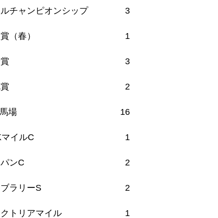
イルチャンピオンシップ
3
皇賞（春）
1
華賞
3
花賞
2
馬場
16
KマイルC
1
パンC
2
ブラリーS
2
ィクトリアマイル
1