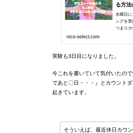
る方法
水曜日に
ングを受
つまりカ
素人が先
nico-select.com
ひとしき
す。先生
づいたか
実験も3日目になりました。
今これを書いていて気付いたので
であと〇日・・・』とカウントダ
起きています。
そういえば、最近休日カウ