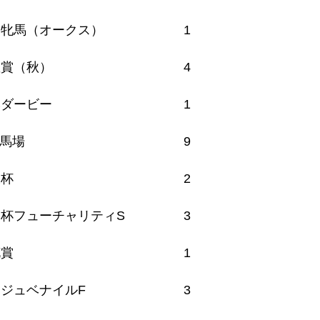
秀牝馬（オークス）
1
皇賞（秋）
4
本ダービー
1
馬場
9
坂杯
2
杯フューチャリティS
3
花賞
1
ジュベナイルF
3