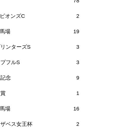
78
ピオンズC
2
馬場
19
リンターズS
3
プフルS
3
馬記念
9
月賞
1
馬場
16
リザベス女王杯
2