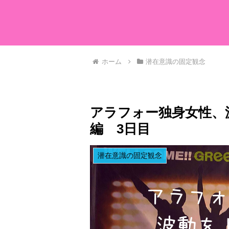
ホーム
潜在意識の固定観念
アラフォー独身女性、波
編 3日目
潜在意識の固定観念