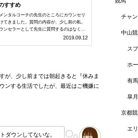
競馬
のすすめ
メンタルコーチの先生のところにカウンセリ
チャン
けてきました。質問の内容が、少し前の私、
ウンセラーとして先生に質問するのはなく、
中山競
生に質問するような内容になっていました。
2019.09.12
りカウンセリングが終わってからの話しで
スプ
惜しかったね。お！自分の変化にとうとう気
な？っ
ホー
すが、少し前までは朝起きると『休みま
有
ウンする生活でしたが、最近はご機嫌に
皐
京都競
エ
ントダウンしてないな。