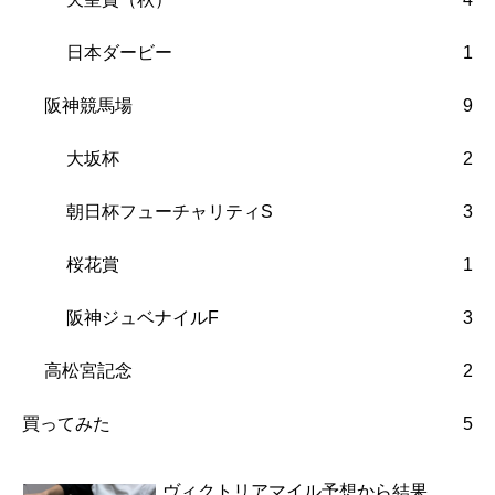
日本ダービー
1
阪神競馬場
9
大坂杯
2
朝日杯フューチャリティS
3
桜花賞
1
阪神ジュベナイルF
3
高松宮記念
2
買ってみた
5
ヴィクトリアマイル予想から結果