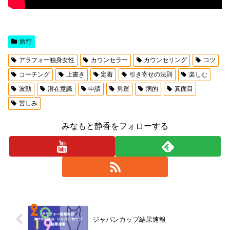
旅行
アラフォー独身女性
カウンセラー
カウンセリング
コツ
コーチング
上書き
定着
引き寄せの法則
楽しむ
波動
潜在意識
申請
男運
病的
真面目
苦しみ
みなもと静香をフォローする
ジャパンカップ結果速報