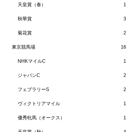
天皇賞（春）
1
秋華賞
3
菊花賞
2
東京競馬場
16
NHKマイルC
1
ジャパンC
2
フェブラリーS
2
ヴィクトリアマイル
1
優秀牝馬（オークス）
1
天皇賞（秋）
4